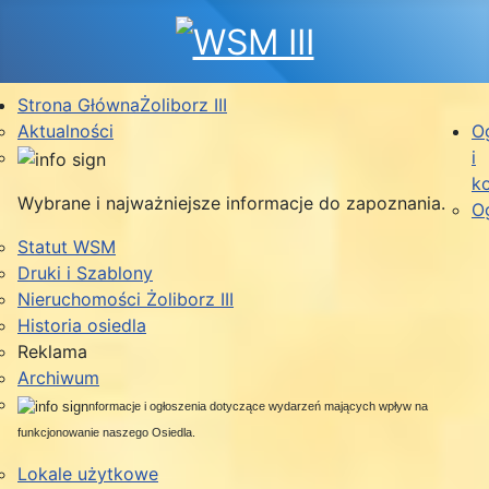
Strona Główna
Żoliborz III
Aktualności
O
i
k
Wybrane i najważniejsze informacje do zapoznania.
O
Statut WSM
Druki i Szablony
Nieruchomości Żoliborz III
Historia osiedla
Reklama
Archiwum
nformacje i ogłoszenia dotyczące wydarzeń mających wpływ na
funkcjonowanie naszego Osiedla.
Lokale użytkowe