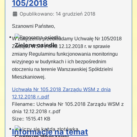
105/2018
Szczegóły
Opublikowano: 14 grudzień 2018
Szanowni Państwo,
W załączeniu przedkładamy Uchwałę Nr 105/2018
Zielone osiedle
Zarządu WSM z dnia 12.12.2018 r. w sprawie
zmiany Regulaminu funkcjonowania monitoringu
wizyjnego w budynkach i ich bezpośrednim
otoczeniu na terenie Warszawskiej Spółdzielni
Mieszkaniowej.
Uchwała Nr 105.2018 Zarządu WSM z dnia
12.12.2018 r..pdf
Filename:: Uchwała Nr 105.2018 Zarządu WSM z
dnia 12.12.2018 r..pdf
Size:: 1515.41 KB
Informacje na temat
Centrum Warszawy