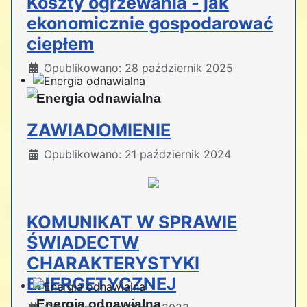
Koszty ogrzewania - jak
ekonomicznie gospodarować
ciepłem
Szczegóły
Opublikowano: 28 październik 2025
Energia odnawialna
ZAWIADOMIENIE
Szczegóły
Opublikowano: 21 październik 2024
KOMUNIKAT W SPRAWIE
ŚWIADECTW
CHARAKTERYSTYKI
ENERGETYCZNEJ
Energia odnawialna