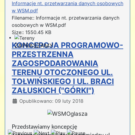
Informacje nt. przetwarzania danych osobowych
w WSM.pdf
Filename:: Informacje nt. przetwarzania danych
osobowych w WSM.pdf
Size:: 1550.45 KB
KONCEPCJA PROGRAMOWO-
ZAPRASZAMY
PRZESTRZENNA
ZAGOSPODAROWANIA
TERENU OTOCZONEGO UL.
TOŁWIŃSKIEGO I UL. BRACI
ZAŁUSKICH ("GÓRKI")
Szczegóły
Opublikowano: 09 luty 2018
Przedstawiamy koncepcję