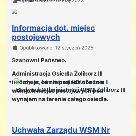
Szczegóły
Opublikowano: 12 maj 2023
Informacja dot. miejsc
postojowych
Szczegóły
Opublikowano: 12 styczeń 2025
Szanowni Państwo,
Administracja Osiedla Żoliborz III
informuje, że nie posiada obecnie
Budynek Administracji WSM Żoliborz III
wolnych miejsc postojowych pod
wynajem na terenie całego osiedla.
Uchwała Zarządu WSM Nr