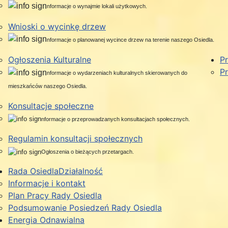
nformacje o wynajmie lokali użytkowych.
Wnioski o wycinkę drzew
nformacje o planowanej wycince drzew na terenie naszego Osiedla.
Ogłoszenia Kulturalne
Pr
Pr
nformacje o wydarzeniach kulturalnych skierowanych do
mieszkańców naszego Osiedla.
Konsultacje społeczne
nformacje o przeprowadzanych konsultacjach społecznych.
Regulamin konsultacji społecznych
Ogłoszenia o bieżących przetargach.
Rada Osiedla
Działalność
Informacje i kontakt
Plan Pracy Rady Osiedla
Podsumowanie Posiedzeń Rady Osiedla
Energia Odnawialna